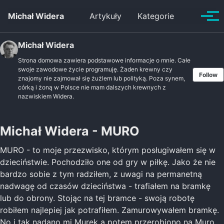
Skip to primary navigation
Skip to content
Skip to footer
Toggle se
Michał Widera
Artykuły
Kategorie
Tog
Michał Widera
Strona domowa zawiera podstawowe informacje o mnie. Całe
swoje zawodowe życie programuję. Żaden krewny czy
Follow
znajomy nie zajmował się żużlem lub polityką. Poza synem,
córką i żoną w Polsce nie mam dalszych krewnych z
nazwiskiem Widera.
Michał Widera - MURO
MURO - to moje przezwisko, którym posługiwałem się w
dzieciństwie. Pochodziło one od gry w piłkę. Jako że nie
bardzo sobie z tym radziłem, z uwagi na permanetną
nadwagę od czasów dzieciństwa - trafiałem na bramkę
lub do obrony. Stojąc na tej bramce - swoją robotę
robiłem najlepiej jak potrafiłem. Zamurowywałem bramkę.
No i tak nadano mi Murek a potem przerobiono na Muro.